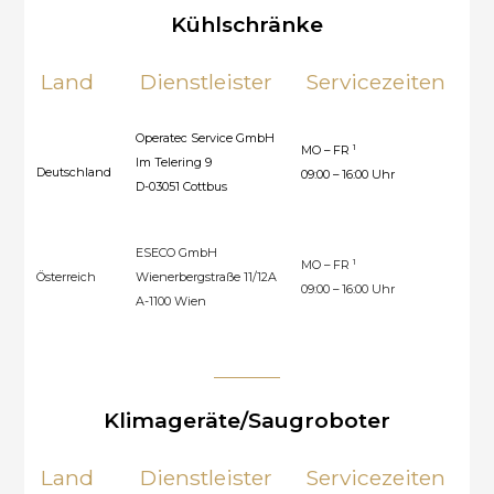
Kühlschränke
Land
Dienstleister
Servicezeiten
H
Operatec Service GmbH
1
MO – FR
00
Im Telering 9
Deutschland
09:00 – 16:00 Uhr
302
D-03051 Cottbus
ESECO GmbH
1
MO – FR
Österreich
Wienerbergstraße 11/12A
004
09:00 – 16:00 Uhr
A-1100 Wien
Klimageräte/Saugroboter
Land
Dienstleister
Servicezeiten
H