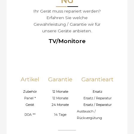
NG
Ihr Gerät muss repariert werden?
Erfahren Sie welche
Gewährleistung / Garantie wir für
unsere Geräte anbieten.
TV/Monitore
< 50″ Einsendung (Send-In)
> 50″ Hol- und Bringedienst
(Pickup & Return)
Artikel
Garantie
Garantieart
Zubehör
12 Monate
Ersatz
Panel *
12 Monate
Ersatz / Reparatur
Gerät
24 Monate
Ersatz / Reparatur
Austausch /
DOA **
14 Tage
Rückvergütung