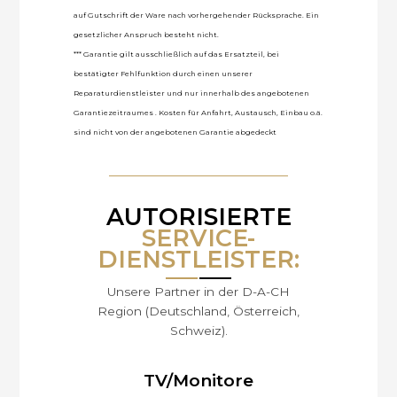
auf Gutschrift der Ware nach vorhergehender Rücksprache. Ein
gesetzlicher Anspruch besteht nicht.
*** Garantie gilt ausschließlich auf das Ersatzteil, bei
bestätigter Fehlfunktion durch einen unserer
Reparaturdienstleister und nur innerhalb des angebotenen
Garantiezeitraumes . Kosten für Anfahrt, Austausch, Einbau o.ä.
sind nicht von der angebotenen Garantie abgedeckt
AUTORISIERTE
SERVICE-
DIENSTLEISTER:
Unsere Partner in der D-A-CH
Region (Deutschland, Österreich,
Schweiz).
TV/Monitore