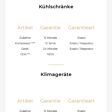
Kühlschränke
Vor-Ort Reparatur (Onsite Service)
Artikel
Garantie
Garantieart
Zubehör
12 Monate
Ersatz
Kompressor ***
12 Jahre
Ersatz / Reparatur
Gerät
24 Monate
Ersatz / Reparatur
DOA **
NEIN
Klimageräte
Hol- und Bringedienst (Pickup &
Return)
Artikel
Garantie
Garantieart
Zubehör
12 Monate
Ersatz