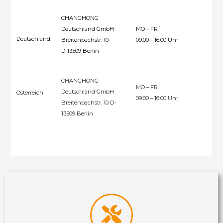
CHANGHONG
1
Deutschland GmbH
MO – FR
00
Deutschland
Breitenbachstr. 10
09:00 – 16:00 Uhr
302
D-13509 Berlin
CHANGHONG
1
MO – FR
Deutschland GmbH
Österreich
004
09:00 – 16:00 Uhr
Breitenbachstr. 10 D-
13509 Berlin