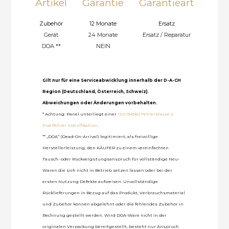
Artikel
Garantie
Garantieart
Zubehör
12 Monate
Ersatz
Gerät
24 Monate
Ersatz / Reparatur
DOA **
NEIN
Gilt nur für eine Serviceabwicklung innerhalb der D-A-CH
Region (Deutschland, Österreich, Schweiz).
Abweichungen oder Änderungen vorbehalten.
* Achtung: Panel unterliegt einer
ISO 134062 Fehlerklasse 2
Pixelfehler Spezifikation
.
** „DOA“ (Dead-On-Arrival) legitimiert, als freiwillige
Herstellerleistung, den KÄUFER zu einem vereinfachten
Tausch- oder Rückvergütungsanspruch für vollständige Neu-
Waren die sich nicht in Betrieb setzen lassen oder bei der
ersten Nutzung Defekte aufweisen. Unvollständige
Rücklieferungen in Bezug auf das Produkt, Verbrauchsmaterial
und Zubehör können abgelehnt oder die fehlendes Zubehör in
Rechnung gestellt werden. Wird DOA-Ware nicht in der
originalen Verpackung bereitgestellt, besteht nur Anspruch