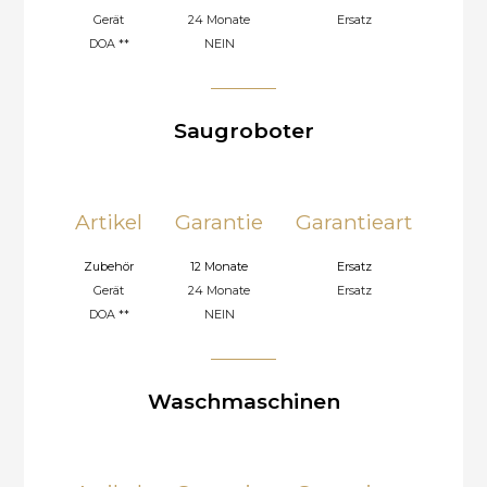
Gerät
24 Monate
Ersatz
DOA **
NEIN
Saugroboter
Einsendeservice (Send-In)
Artikel
Garantie
Garantieart
Zubehör
12 Monate
Ersatz
Gerät
24 Monate
Ersatz
DOA **
NEIN
Waschmaschinen
Vor-Ort Reparatur (Onsite Service)