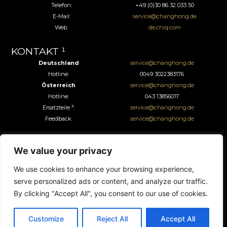
Telefon:
+49 (0)30 86 32 033 50
E-Mail:
service@changhong.de
Web:
de.chiq.com
KONTAKT ¹
Deutschland
service@changhong.de
Hotline:
0049 3022383176
Österreich
service@changhong.de
Hotline:
043 13856017
3
Ersatzteile
:
service@changhong.de
Feedback:
service@changhong.de
LINKS
We value your privacy
ONLINE SERVICE CENTER
service.changhong.eu
TV SOFTWARE UPDATE:
update.changhong.de
We use cookies to enhance your browsing experience,
2
FEEDBACK FORMULAR
:
feedback.changhong.de
serve personalized ads or content, and analyze our traffic.
KONFORMITÄTEN
de.chiq.com/en/download
By clicking "Accept All", you consent to our use of cookies.
Datenschutzerklärung
helpdesk.changhong.de
Cookie-Richtlinie
helpdesk.changhong.de
Customize
Reject All
Accept All