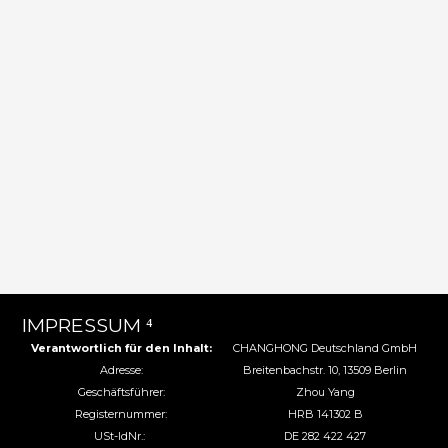
IMPRESSUM ⁴
Verantwortlich für den Inhalt:
CHANGHONG Deutschland GmbH
Adresse:
Breitenbachstr. 10, 13509 Berlin
Geschäftsführer:
Zhou Yang
Registernummer:
HRB 141302 B
USt-IdNr.:
DE 282 422 427