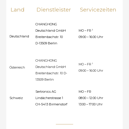
Land
Dienstleister
Servicezeiten
H
CHANGHONG
1
Deutschland GmbH
MO – FR
00
Deutschland
Breitenbachstr. 10
09:00 – 16:00 Uhr
302
D-13509 Berlin
CHANGHONG
1
MO – FR
Deutschland GmbH
Österreich
004
09:00 – 16:00 Uhr
Breitenbachstr. 10 D-
13509 Berlin
Sertronics AG
MO – FR
00
Schweiz
Lindächerstrasse 1
08:00 – 12:00 Uhr
44
CH-5413 Birmenstorf
13:00 – 17:00 Uhr